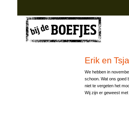
Skip
Skip
Skip
to
to
to
primary
main
footer
navigation
content
Luxe
groepsaccommodatie
groepsaccommodatie
Drenthe
Erik en Tsja
We hebben in november 
schoon. Wat ons goed be
niet te vergeten het mooi
Wij zijn er geweest met