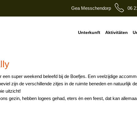
Gea Messchendorp
06 2
Unterkunft
Aktivitäten
U
lly
een super weekend beleefd bij de Boefjes. Een veelzijdige accommo
viel zijn de verschillende zitjes in de ruimte beneden en natuurlijk 
e uitzicht!
 ons gezin, hebben logees gehad, eters èn een feest, dat kan allemaa