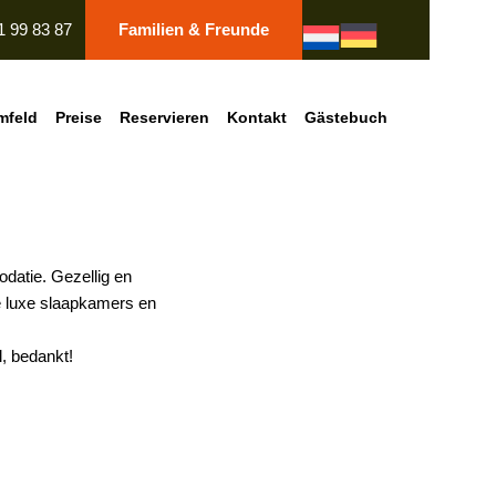
1 99 83 87
Familien & Freunde
mfeld
Preise
Reservieren
Kontakt
Gästebuch
datie. Gezellig en
de luxe slaapkamers en
l, bedankt!