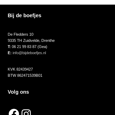
Footer
Bij de boefjes
De Fledders 10
9335 TH Zuidvelde, Drenthe
T:
06 21 99 83 87 (Gea)
E:
info@bijdeboefjes.nl
KVK 82439427
BTW 862471539B01
Volg ons
Facebook
Instagram