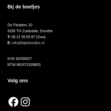
Footer
Bij de boefjes
De Fledders 10
9335 TH Zuidvelde, Drenthe
T:
06 21 99 83 87 (Gea)
E:
info@bijdeboefjes.nl
KVK 82439427
BTW 862471539B01
Volg ons
Facebook
Instagram