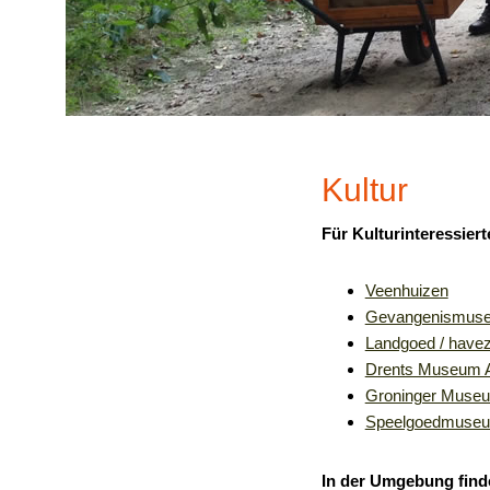
Kultur
Für Kulturinteressier
Veenhuizen
Gevangenismuse
Landgoed / have
Drents Museum 
Groninger Muse
Speelgoedmuseu
In der Umgebung finden