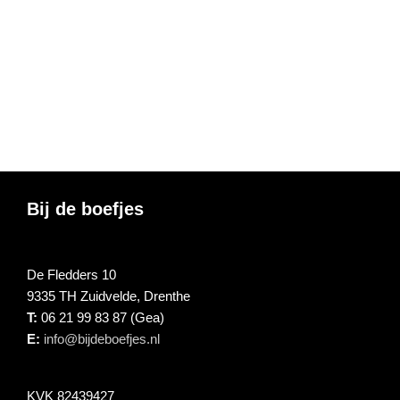
Footer
Bij de boefjes
De Fledders 10
9335 TH Zuidvelde, Drenthe
T:
06 21 99 83 87 (Gea)
E:
info@bijdeboefjes.nl
KVK 82439427