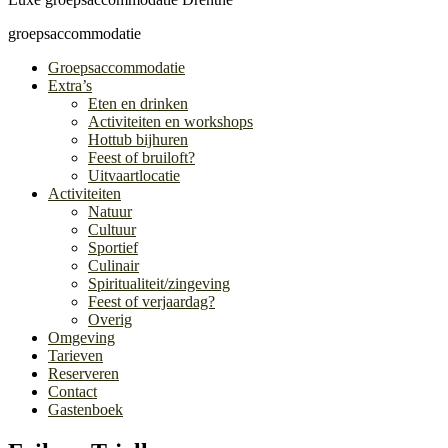
groepsaccommodatie
Groepsaccommodatie
Extra’s
Eten en drinken
Activiteiten en workshops
Hottub bijhuren
Feest of bruiloft?
Uitvaartlocatie
Activiteiten
Natuur
Cultuur
Sportief
Culinair
Spiritualiteit/zingeving
Feest of verjaardag?
Overig
Omgeving
Tarieven
Reserveren
Contact
Gastenboek