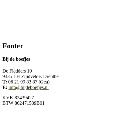
Footer
Bij de boefjes
De Fledders 10
9335 TH Zuidvelde, Drenthe
T:
06 21 99 83 87 (Gea)
E:
info@bijdeboefjes.nl
KVK 82439427
BTW 862471539B01
Volg ons