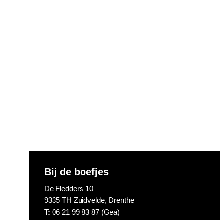
Footer
Bij de boefjes
De Fledders 10
9335 TH Zuidvelde, Drenthe
T:
06 21 99 83 87 (Gea)