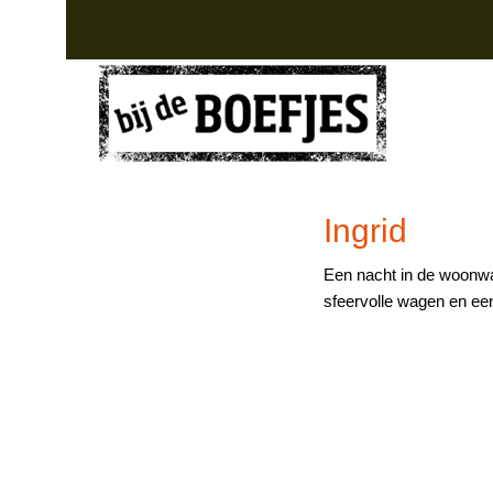
Skip
Skip
Skip
to
to
to
primary
main
footer
navigation
content
Luxe
groepsaccommodatie
groepsaccommodatie
Drenthe
Ingrid
Een nacht in de woonwag
sfeervolle wagen en een 