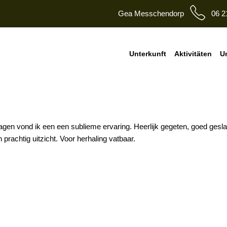
Gea Messchendorp
06 2
Unterkunft
Aktivitäten
U
en vond ik een een sublieme ervaring. Heerlijk gegeten, goed geslap
prachtig uitzicht. Voor herhaling vatbaar.