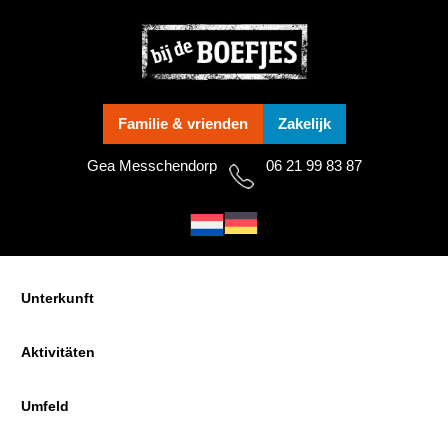
Skip
Skip
Skip
to
to
to
primary
main
footer
navigation
content
Familie & vrienden
Zakelijk
Gea Messchendorp
06 21 99 83 87
Unterkunft
Aktivitäten
Umfeld