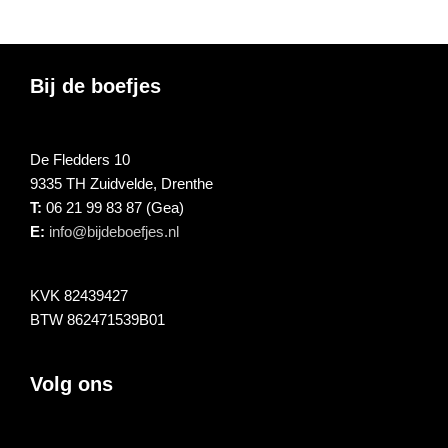
Footer
Bij de boefjes
De Fledders 10
9335 TH Zuidvelde, Drenthe
T:
06 21 99 83 87 (Gea)
E:
info@bijdeboefjes.nl
KVK 82439427
BTW 862471539B01
Volg ons