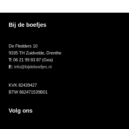
Footer
Bij de boefjes
De Fledders 10
9335 TH Zuidvelde, Drenthe
T:
06 21 99 83 87 (Gea)
E:
info@bijdeboefjes.nl
KVK 82439427
BTW 862471539B01
Volg ons