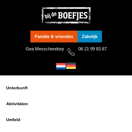
Skip
Skip
Skip
to
to
to
primary
main
footer
navigation
content
Familie & vrienden
Zakelijk
Gea Messchendorp
06 21 99 83 87
Unterkunft
Aktivitäten
Umfeld