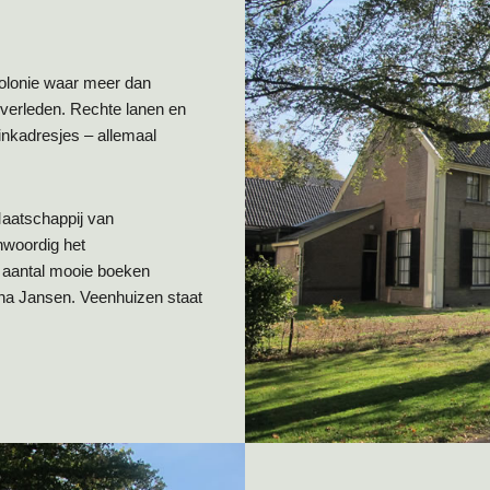
olonie waar meer dan
verleden. Rechte lanen en
rinkadresjes – allemaal
Maatschappij van
nwoordig het
 aantal mooie boeken
na Jansen. Veenhuizen staat