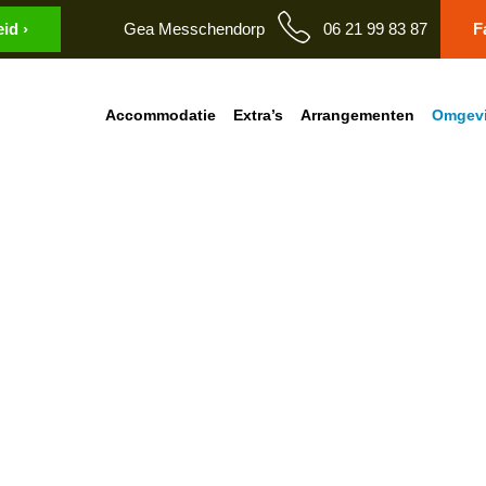
id ›
Gea Messchendorp
06 21 99 83 87
F
Accommodatie
Extra’s
Arrangementen
Omgev