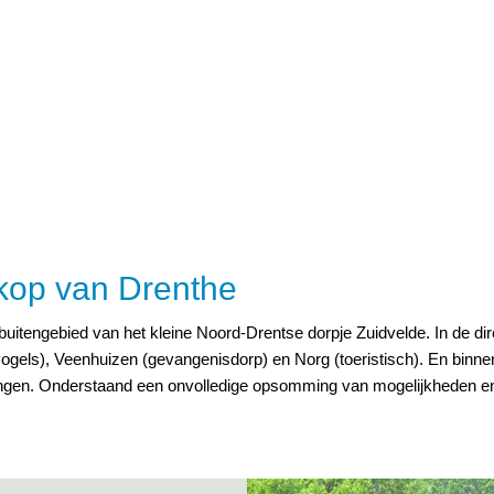
kop van Drenthe
et buitengebied van het kleine Noord-Drentse dorpje Zuidvelde. In de d
gels), Veenhuizen (gevangenisdorp) en Norg (toeristisch). En binnen
ngen. Onderstaand een onvolledige opsomming van mogelijkheden e