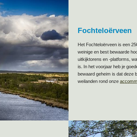
Fochteloërveen
Het Fochteloërveen is een 250
weinige en best bewaarde hoo
uitkijktorens en -platforms, 
is. In het voorjaar heb je go
bewaard geheim is dat deze bi
weilanden rond onze
accomm