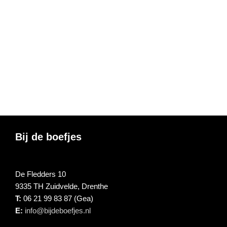
Footer
Bij de boefjes
De Fledders 10
9335 TH Zuidvelde, Drenthe
T:
06 21 99 83 87 (Gea)
E:
info@bijdeboefjes.nl