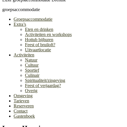
groepsaccommodatie
Groepsaccommodatie
Extra’s
Eten en drinken
Activiteiten en workshops
Hottub bijhuren
Feest of bruiloft?
Uitvaartlocatie
Activiteiten
Natuur
Cultuur
Sportief
Culinair
Spiritualiteit/zingeving
Feest of verjaardag?
Overig
Omgeving
Tarieven
Reserveren
Contact
Gastenboek