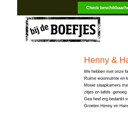
Skip
Skip
Skip
Check beschikbaarhe
to
to
to
primary
main
footer
navigation
content
Luxe
groepsaccommodatie
groepsaccommodatie
Drenthe
Henny & H
We hebben met onze fam
Ruime woonruimte en k
Mooie slaapkamers met 
zitjes en tafels .geno
Gea heel erg bedankt vo
Groeten Henny en Han