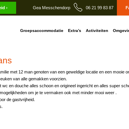
id ›
Gea Messchendorp
06 21 99 83 87
F
Groepsaccommodatie
Extra’s
Activiteiten
Omgevi
ans
ilie met 12 man genoten van een geweldige locatie en een mooie o
euken van alle gemakken voorzien.
wc en douche alles schoon en origineel ingericht en alles super sch
eg mogelijkheden om je te vermaken ook met minder mooi weer .
or de gastvrijheid.
s.