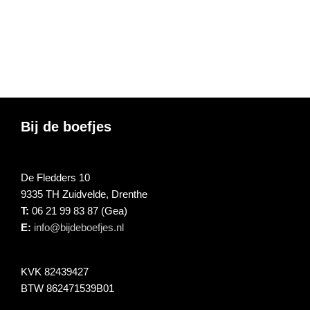
Footer
Bij de boefjes
De Fledders 10
9335 TH Zuidvelde, Drenthe
T:
06 21 99 83 87 (Gea)
E:
info@bijdeboefjes.nl
KVK 82439427
BTW 862471539B01