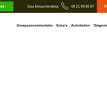
id ›
Gea Messchendorp
06 21 99 83 87
F
Groepsaccommodatie
Extra’s
Activiteiten
Omgevi