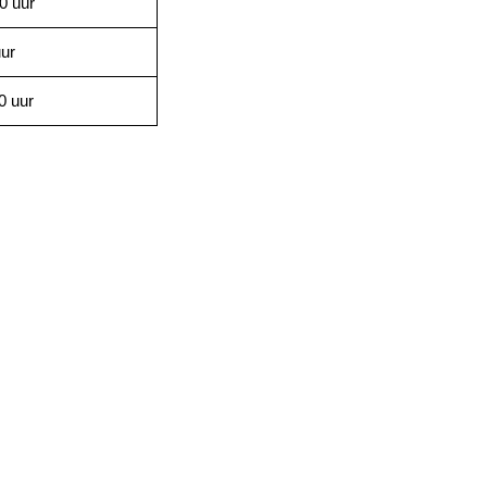
0 uur
uur
0 uur
.