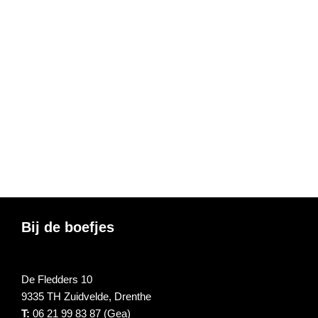
Footer
Bij de boefjes
De Fledders 10
9335 TH Zuidvelde, Drenthe
T:
06 21 99 83 87 (Gea)