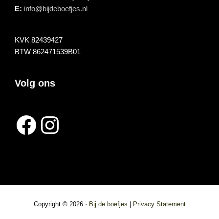
E:
info@bijdeboefjes.nl
KVK 82439427
BTW 862471539B01
Volg ons
Facebook
Instagram
Copyright © 2026 ·
Bij de boefjes
|
Privacy Statement