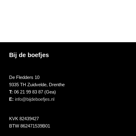
Footer
Bij de boefjes
De Fledders 10
9335 TH Zuidvelde, Drenthe
T:
06 21 99 83 87 (Gea)
E:
info@bijdeboefjes.nl
KVK 82439427
BTW 862471539B01